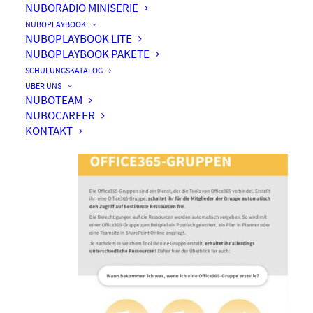
NUBORADIO MINISERIE
NUBOPLAYBOOK
NUBOPLAYBOOK LITE
NUBOPLAYBOOK PAKETE
Office365-Gruppe, was
SCHULUNGSKATALOG
steckt dahinter?
ÜBER UNS
NUBOTEAM
NUBOCAREER
KONTAKT