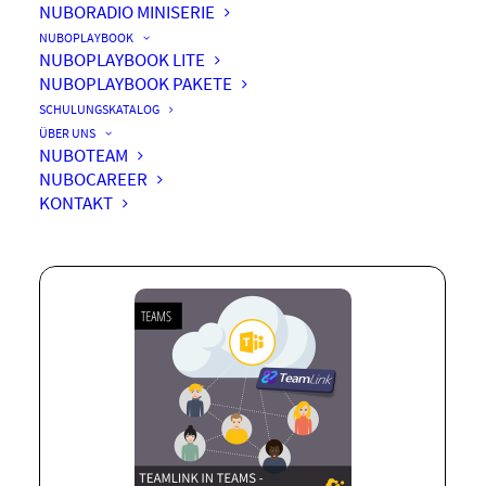
NUBORADIO MINISERIE
NUBOPLAYBOOK
NUBOPLAYBOOK LITE
NUBOPLAYBOOK PAKETE
TeamLink für Teams – An-
SCHULUNGSKATALOG
und Abwesenheiten leicht
ÜBER UNS
NUBOTEAM
gemacht
NUBOCAREER
KONTAKT