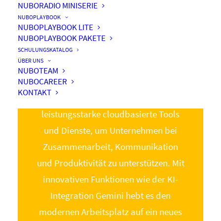
NUBORADIO MINISERIE
NUBOPLAYBOOK
eine
NUBOPLAYBOOK LITE
NUBOPLAYBOOK PAKETE
zentrale
SCHULUNGSKATALOG
plattform
ÜBER UNS
NUBOTEAM
NUBOCAREER
KONTAKT
Google Workspace kombiniert
leistungsstarke cloudbasierte Tools
und Dienste, um Unternehmen bei
Zusammenarbeit, Kommunikation
und Produktivität zu unterstützen. Mit
innovativen Funktionen wie der KI-
Integration Gemini hebt es den
modernen Arbeitsplatz auf ein neues