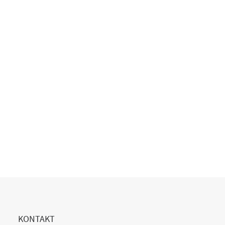
Copilot Einführung gescheitert?
20. Juli 2026
READ MORE
KONTAKT