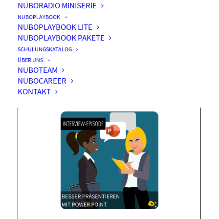
NUBORADIO MINISERIE
NUBOPLAYBOOK
NUBOPLAYBOOK LITE
NUBOPLAYBOOK PAKETE
Besser präsentieren mit
SCHULUNGSKATALOG
Power Point Part 2
ÜBER UNS
NUBOTEAM
NUBOCAREER
KONTAKT