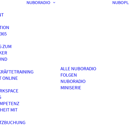
NUBORADIO
NUBOPL
NT
TION
365
G ZUM
KER
UND
ALLE NUBORADIO
RÄFTETRAINING
FOLGEN
T ONLINE
NUBORADIO
MINISERIE
RKSPACE
G
OMPETENZ
HEIT MIT
ATZBUCHUNG