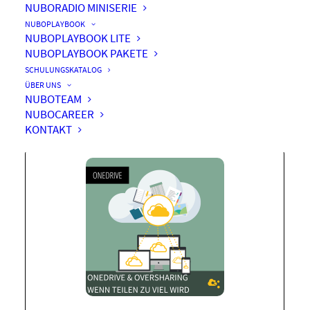
NUBORADIO MINISERIE
NUBOPLAYBOOK
NUBOPLAYBOOK LITE
NUBOPLAYBOOK PAKETE
OneDrive & Oversharing-
SCHULUNGSKATALOG
Wenn Teilen zu viel wird
ÜBER UNS
NUBOTEAM
NUBOCAREER
KONTAKT