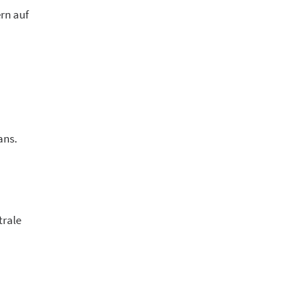
ern auf
ans.
trale