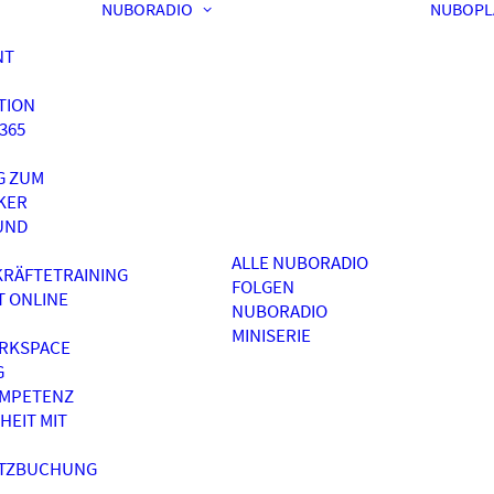
NUBORADIO
NUBOPL
NT
TION
365
G ZUM
KER
UND
ALLE NUBORADIO
RÄFTETRAINING
FOLGEN
T ONLINE
NUBORADIO
MINISERIE
RKSPACE
G
OMPETENZ
HEIT MIT
ATZBUCHUNG