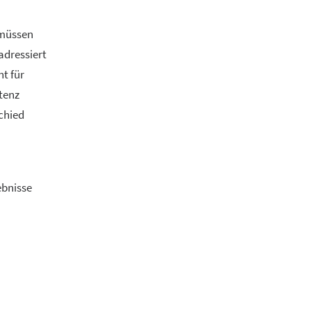
 müssen
adressiert
ht für
tenz
chied
ebnisse