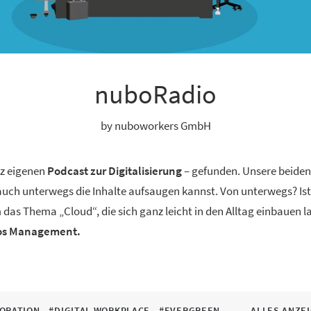
nuboRadio
by nuboworkers GmbH
nz eigenen
Podcast zur Digitalisierung
– gefunden. Unsere beide
 auch unterwegs die Inhalte aufsaugen kannst. Von unterwegs? Ist
 das Thema „Cloud“, die sich ganz leicht in den Alltag einbauen 
aos Management.
ORATION
#DIGITAL WORKPLACE
#EVERGREEN
ALLES ANZE