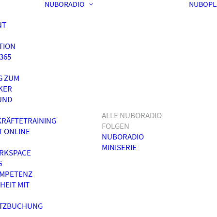
NUBORADIO
NUBOPL
NT
TION
365
G ZUM
KER
UND
ALLE NUBORADIO
RÄFTETRAINING
FOLGEN
T ONLINE
NUBORADIO
MINISERIE
RKSPACE
G
OMPETENZ
HEIT MIT
ATZBUCHUNG