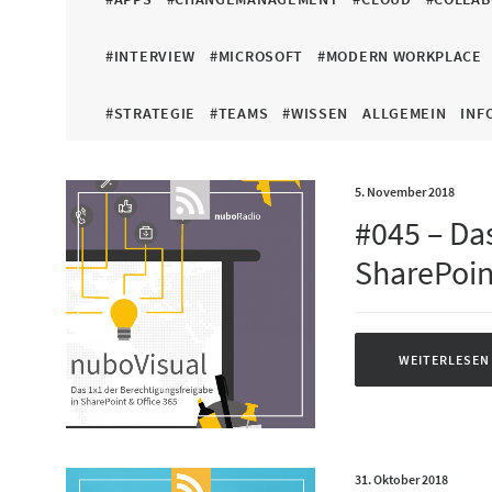
#INTERVIEW
#MICROSOFT
#MODERN WORKPLACE
#STRATEGIE
#TEAMS
#WISSEN
ALLGEMEIN
INF
5. November 2018
#045 – Da
SharePoin
WEITERLESEN
31. Oktober 2018