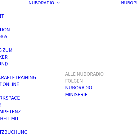
NUBORADIO
NUBOPL
NT
TION
365
G ZUM
KER
UND
ALLE NUBORADIO
RÄFTETRAINING
FOLGEN
T ONLINE
NUBORADIO
MINISERIE
RKSPACE
G
OMPETENZ
HEIT MIT
ATZBUCHUNG