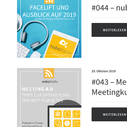
#044 – nu
WEITERLESEN
29. Oktober 2018
#043 – Me
Meetingku
WEITERLESEN