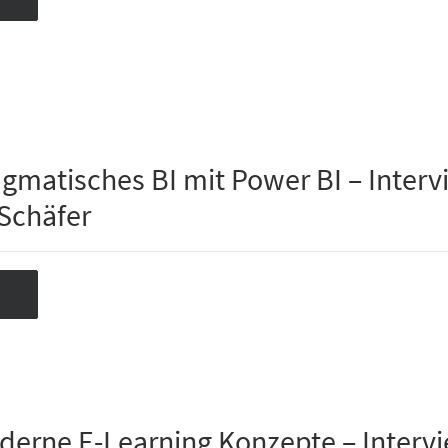
agmatisches BI mit Power BI – Inter
 Schäfer
derne E-Learning Konzepte – Interv