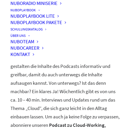
NUBORADIO MINISERIE
nuboRadio
NUBOPLAYBOOK
NUBOPLAYBOOK LITE
by nuboworkers GmbH
NUBOPLAYBOOK PAKETE
SCHULUNGSKATALOG
ÜBER UNS
Herzlich Willkommen! Du hast nuboRadio – unseren
NUBOTEAM
NUBOCAREER
ganz eigenen
Podcast zur Digitalisierung
– gefunden.
KONTAKT
Unsere beiden Moderatoren Dominique und Markus
gestalten die Inhalte des Podcasts informativ und
greifbar, damit du auch unterwegs die Inhalte
aufsaugen kannst. Von unterwegs? Ist das denn
machbar? Ein klares Ja! Wöchentlich gibt es von uns
ca. 10 – 40 min. Interviews und Updates rund um das
Thema „Cloud“, die sich ganz leicht in den Alltag
einbauen lassen. Um auch ja keine Folge zu verpassen,
abonniere unseren
Podcast zu Cloud-Working,