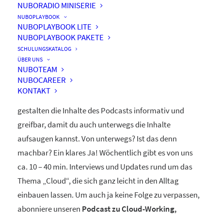
NUBORADIO MINISERIE
nuboRadio
NUBOPLAYBOOK
NUBOPLAYBOOK LITE
by nuboworkers GmbH
NUBOPLAYBOOK PAKETE
SCHULUNGSKATALOG
ÜBER UNS
Herzlich Willkommen! Du hast nuboRadio – unseren
NUBOTEAM
NUBOCAREER
ganz eigenen
Podcast zur Digitalisierung
– gefunden.
KONTAKT
Unsere beiden Moderatoren Dominique und Markus
gestalten die Inhalte des Podcasts informativ und
greifbar, damit du auch unterwegs die Inhalte
aufsaugen kannst. Von unterwegs? Ist das denn
machbar? Ein klares Ja! Wöchentlich gibt es von uns
ca. 10 – 40 min. Interviews und Updates rund um das
Thema „Cloud“, die sich ganz leicht in den Alltag
einbauen lassen. Um auch ja keine Folge zu verpassen,
abonniere unseren
Podcast zu Cloud-Working,