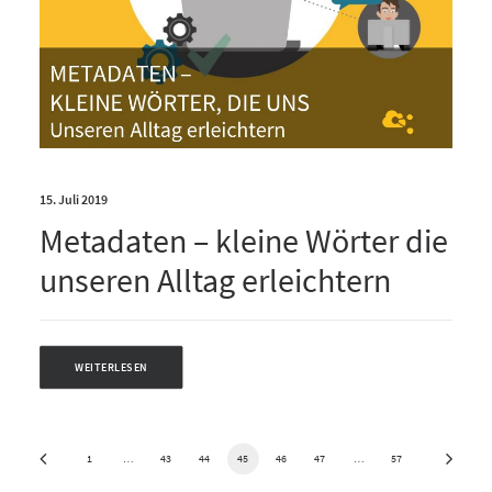
15. Juli 2019
Metadaten – kleine Wörter die
unseren Alltag erleichtern
WEITERLESEN
1
…
43
44
45
46
47
…
57