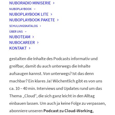
NUBORADIO MINISERIE
nuboRadio
NUBOPLAYBOOK
NUBOPLAYBOOK LITE
by nuboworkers GmbH
NUBOPLAYBOOK PAKETE
SCHULUNGSKATALOG
ÜBER UNS
Herzlich Willkommen! Du hast nuboRadio – unseren
NUBOTEAM
NUBOCAREER
ganz eigenen
Podcast zur Digitalisierung
– gefunden.
KONTAKT
Unsere beiden Moderatoren Dominique und Markus
gestalten die Inhalte des Podcasts informativ und
greifbar, damit du auch unterwegs die Inhalte
aufsaugen kannst. Von unterwegs? Ist das denn
machbar? Ein klares Ja! Wöchentlich gibt es von uns
ca. 10 – 40 min. Interviews und Updates rund um das
Thema „Cloud“, die sich ganz leicht in den Alltag
einbauen lassen. Um auch ja keine Folge zu verpassen,
abonniere unseren
Podcast zu Cloud-Working,