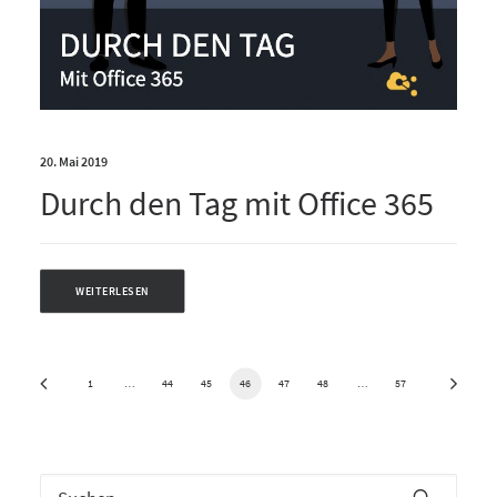
20. Mai 2019
Durch den Tag mit Office 365
WEITERLESEN
1
…
44
45
46
47
48
…
57