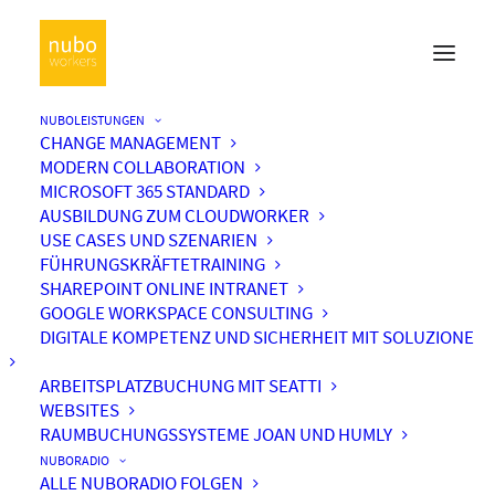
NUBOLEISTUNGEN
CHANGE MANAGEMENT
Podcast
MODERN COLLABORATION
MICROSOFT 365 STANDARD
(
)
Home
Archive by Category "Podcast"
Page 40
AUSBILDUNG ZUM CLOUDWORKER
USE CASES UND SZENARIEN
FÜHRUNGSKRÄFTETRAINING
SHAREPOINT ONLINE INTRANET
GOOGLE WORKSPACE CONSULTING
DIGITALE KOMPETENZ UND SICHERHEIT MIT SOLUZIONE
ARBEITSPLATZBUCHUNG MIT SEATTI
WEBSITES
Podcast
RAUMBUCHUNGSSYSTEME JOAN UND HUMLY
NUBORADIO
ALLE NUBORADIO FOLGEN