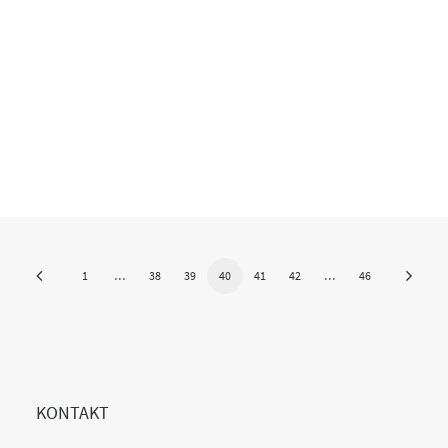
und MS Flow ist die Brücke in die
Systemlandschaft von Office365…
1
…
38
39
40
41
42
…
46
KONTAKT