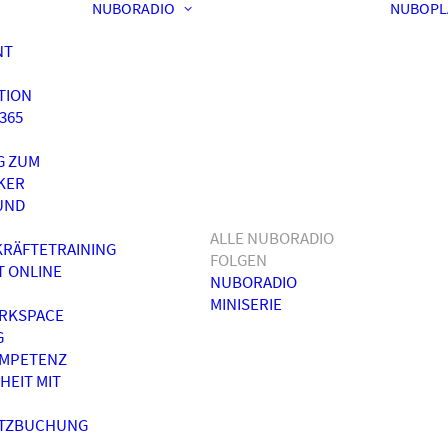
NUBORADIO
NUBOPL
NT
TION
365
G ZUM
KER
UND
ALLE NUBORADIO
RÄFTETRAINING
FOLGEN
T ONLINE
NUBORADIO
MINISERIE
RKSPACE
G
OMPETENZ
HEIT MIT
ATZBUCHUNG