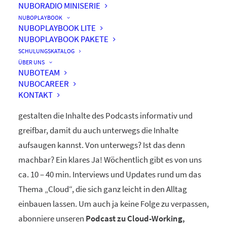
NUBORADIO MINISERIE
nuboRadio
NUBOPLAYBOOK
NUBOPLAYBOOK LITE
by nuboworkers GmbH
NUBOPLAYBOOK PAKETE
SCHULUNGSKATALOG
ÜBER UNS
Herzlich Willkommen! Du hast nuboRadio – unseren
NUBOTEAM
NUBOCAREER
ganz eigenen
Podcast zur Digitalisierung
– gefunden.
KONTAKT
Unsere beiden Moderatoren Dominique und Markus
gestalten die Inhalte des Podcasts informativ und
greifbar, damit du auch unterwegs die Inhalte
aufsaugen kannst. Von unterwegs? Ist das denn
machbar? Ein klares Ja! Wöchentlich gibt es von uns
ca. 10 – 40 min. Interviews und Updates rund um das
Thema „Cloud“, die sich ganz leicht in den Alltag
einbauen lassen. Um auch ja keine Folge zu verpassen,
abonniere unseren
Podcast zu Cloud-Working,