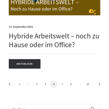
13. September 2021
Hybride Arbeitswelt – noch zu
Hause oder im Office?
WEITERLESEN
1
…
4
5
6
7
8
…
10