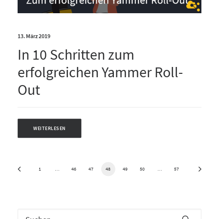
13. März 2019
In 10 Schritten zum
erfolgreichen Yammer Roll-
Out
WEITERLESEN
1
…
46
47
48
49
50
…
57