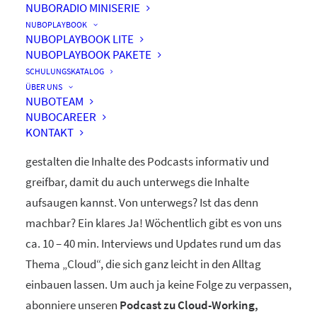
NUBORADIO MINISERIE
nuboRadio
NUBOPLAYBOOK
NUBOPLAYBOOK LITE
by nuboworkers GmbH
NUBOPLAYBOOK PAKETE
SCHULUNGSKATALOG
ÜBER UNS
Herzlich Willkommen! Du hast nuboRadio – unseren
NUBOTEAM
NUBOCAREER
ganz eigenen
Podcast zur Digitalisierung
– gefunden.
KONTAKT
Unsere beiden Moderatoren Dominique und Markus
gestalten die Inhalte des Podcasts informativ und
greifbar, damit du auch unterwegs die Inhalte
aufsaugen kannst. Von unterwegs? Ist das denn
machbar? Ein klares Ja! Wöchentlich gibt es von uns
ca. 10 – 40 min. Interviews und Updates rund um das
Thema „Cloud“, die sich ganz leicht in den Alltag
einbauen lassen. Um auch ja keine Folge zu verpassen,
abonniere unseren
Podcast zu Cloud-Working,