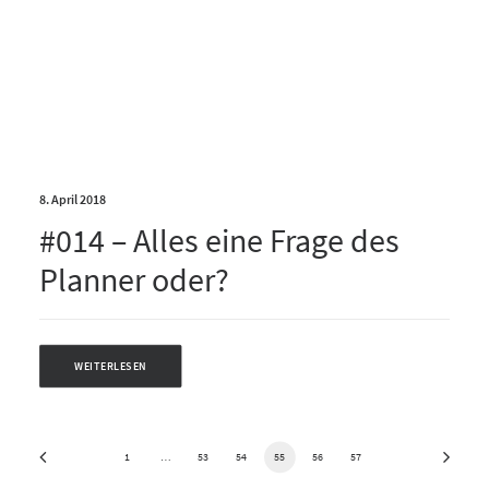
8. April 2018
#014 – Alles eine Frage des
Planner oder?
WEITERLESEN
1
…
53
54
55
56
57