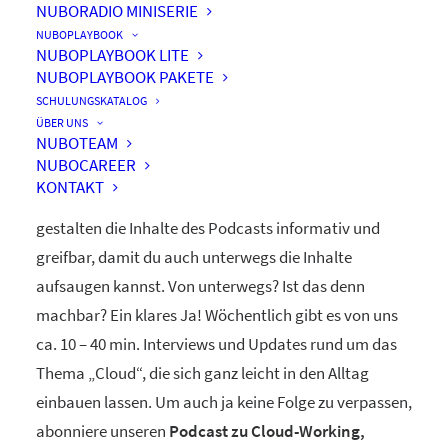
NUBORADIO MINISERIE
nuboRadio
NUBOPLAYBOOK
NUBOPLAYBOOK LITE
by nuboworkers GmbH
NUBOPLAYBOOK PAKETE
SCHULUNGSKATALOG
ÜBER UNS
Herzlich Willkommen! Du hast nuboRadio – unseren
NUBOTEAM
NUBOCAREER
ganz eigenen
Podcast zur Digitalisierung
– gefunden.
KONTAKT
Unsere beiden Moderatoren Dominique und Markus
gestalten die Inhalte des Podcasts informativ und
greifbar, damit du auch unterwegs die Inhalte
aufsaugen kannst. Von unterwegs? Ist das denn
machbar? Ein klares Ja! Wöchentlich gibt es von uns
ca. 10 – 40 min. Interviews und Updates rund um das
Thema „Cloud“, die sich ganz leicht in den Alltag
einbauen lassen. Um auch ja keine Folge zu verpassen,
abonniere unseren
Podcast zu Cloud-Working,