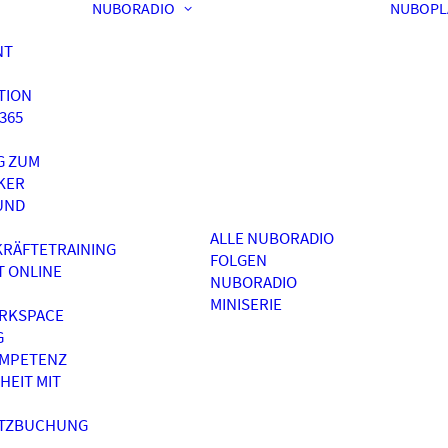
NUBORADIO
NUBOPL
NT
TION
365
G ZUM
KER
UND
ALLE NUBORADIO
RÄFTETRAINING
FOLGEN
T ONLINE
NUBORADIO
MINISERIE
RKSPACE
G
OMPETENZ
HEIT MIT
ATZBUCHUNG