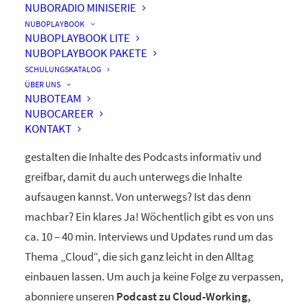
NUBORADIO MINISERIE
nuboRadio
NUBOPLAYBOOK
NUBOPLAYBOOK LITE
by nuboworkers GmbH
NUBOPLAYBOOK PAKETE
SCHULUNGSKATALOG
ÜBER UNS
Herzlich Willkommen! Du hast nuboRadio – unseren
NUBOTEAM
NUBOCAREER
ganz eigenen
Podcast zur Digitalisierung
– gefunden.
KONTAKT
Unsere beiden Moderatoren Dominique und Markus
gestalten die Inhalte des Podcasts informativ und
greifbar, damit du auch unterwegs die Inhalte
aufsaugen kannst. Von unterwegs? Ist das denn
machbar? Ein klares Ja! Wöchentlich gibt es von uns
ca. 10 – 40 min. Interviews und Updates rund um das
Thema „Cloud“, die sich ganz leicht in den Alltag
einbauen lassen. Um auch ja keine Folge zu verpassen,
abonniere unseren
Podcast zu Cloud-Working,